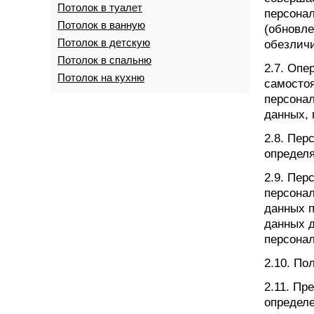
Потолок в туалет
персонал
Потолок в ванную
(обновле
Потолок в детскую
обезличи
Потолок в спальню
2.7. Опе
Потолок на кухню
самосто
персонал
данных,
2.8. Пе
определ
2.9. Пер
персонал
данных п
данных д
персонал
2.10. По
2.11. Пр
определе