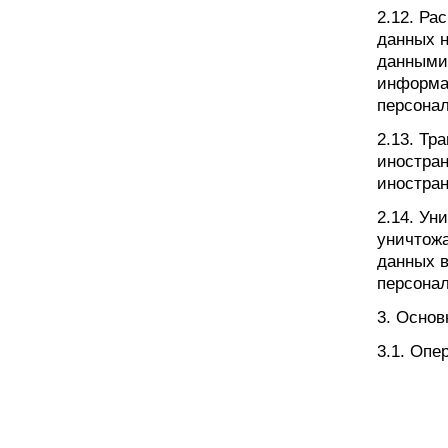
2.12. Ра
данных н
данными 
информа
персона
2.13. Тр
иностран
иностра
2.14. Ун
уничтож
данных 
персона
3. Основ
3.1. Опе