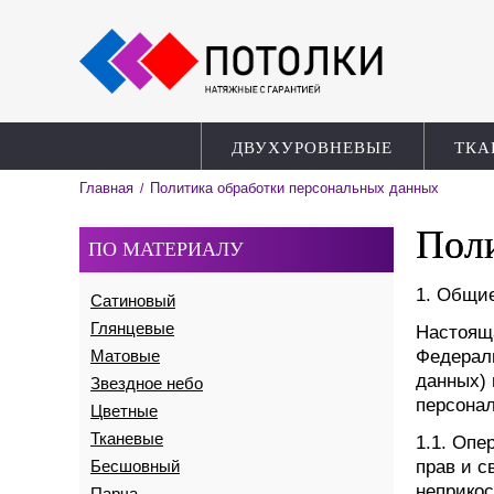
ДВУХУРОВНЕВЫЕ
ТКА
Главная
Политика обработки персональных данных
/
Поли
ПО МАТЕРИАЛУ
1. Общи
Сатиновый
Глянцевые
Настояща
Матовые
Федераль
данных) 
Звездное небо
персона
Цветные
Тканевые
1.1. Опе
Бесшовный
прав и с
неприкос
Парча