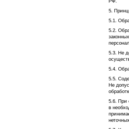
РФ.
5. Прин
5.1. Обр
5.2. Обр
законных
персона
5.3. Не 
осуществ
5.4. Обр
5.5. Со
Не допу
обработк
5.6. При
в необхо
принима
неточных