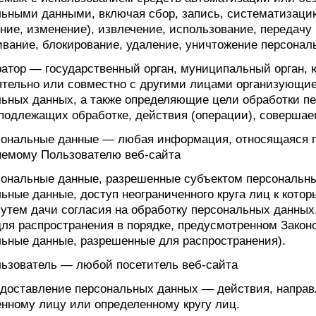
ьными данными, включая сбор, запись, систематизацию
ние, изменение), извлечение, использование, передачу 
вание, блокирование, удаление, уничтожение персонал
ратор — государственный орган, муниципальный орган,
ятельно или совместно с другими лицами организующи
ьных данных, а также определяющие цели обработки п
 подлежащих обработке, действия (операции), соверша
рсональные данные — любая информация, относящаяся п
яемому Пользователю веб-сайта
сональные данные, разрешенные субъектом персональн
ьные данные, доступ неограниченного круга лиц к кото
утем дачи согласия на обработку персональных данны
ля распространения в порядке, предусмотренном Закон
ьные данные, разрешенные для распространения).
льзователь — любой посетитель веб-сайта
едоставление персональных данных — действия, напра
нному лицу или определенному кругу лиц.