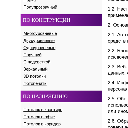
Полупрозрачный
1.2. Нас
применяе
ПО КОНСТРУКЦИИ
2. Основ
Многоуровневые
2.1. Ав
Двухуровневые
средств 
Одноуровневые
2.2. Бло
Парящий
исключен
С подсветкой
2.3. Веб
Зеркальный
данных, 
3D потолки
2.4. Ин
Фотопечать
персона
ПО НАЗНАЧЕНИЮ
2.5. Обе
использ
Потолок в квартире
или ином
Потолок в офис
2.6. Обр
Потолок в коридор
совершае